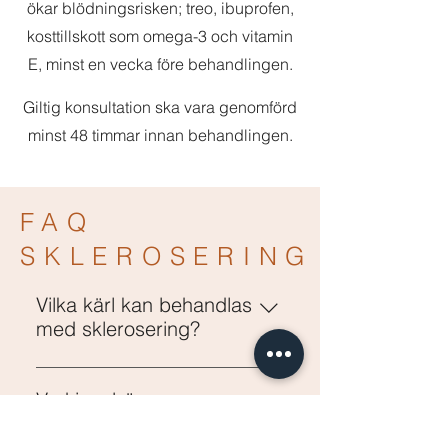
ökar blödningsrisken; treo, ibuprofen,
kosttillskott som omega-3 och vitamin
E, minst en vecka före behandlingen.
Giltig konsultation ska vara genomförd
minst 48 timmar innan behandlingen.
FAQ
SKLEROSERING
Vilka kärl kan behandlas
med sklerosering?
Spindelnätsvener och mindre
åderbråck på 2-3 mm i diameter.
Vad innebär
sklerosering?