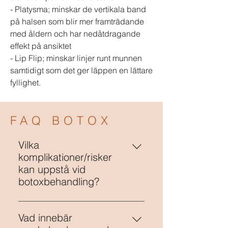
- Platysma; minskar de vertikala band
på halsen som blir mer framträdande
med åldern och har nedåtdragande
effekt på ansiktet​
- Lip Flip; minskar linjer runt munnen
samtidigt som det ger läppen en lättare
fyllighet​.
FAQ BOTOX
Vilka
komplikationer/risker
kan uppstå vid
botoxbehandling?
- Svullnad - Blåmärken - Rodnad -
Smärta - Huvudvärk -
Vad innebär