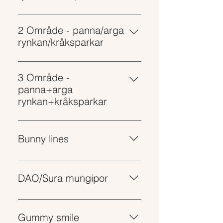
2 300 SEK
2 Område - panna/arga
rynkan/kråksparkar
2 900 SEK
3 Område -
panna+arga
rynkan+kråksparkar
3 500 SEK
Bunny lines
2 000 SEK
DAO/Sura mungipor
2 000 SEK
Gummy smile